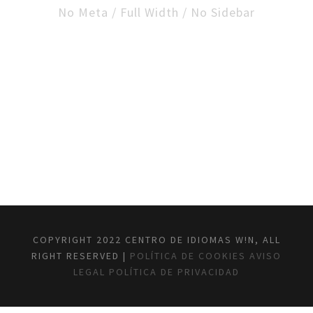
No Meta / Full Width / No Sidebar
COPYRIGHT 2022 CENTRO DE IDIOMAS W!N, ALL
RIGHT RESERVED |
POLÍTICA DE COOKIES
AVISO
LEGAL
POLÍTICA DE PRIVACIDAD