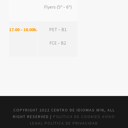
Flyers (5º – 6º)
17.00 – 18.00h.
PET – B1
FCE – B2
COPYRIGHT 2022 CENTRO DE IDIOMAS W!N, ALL
RIGHT RESERVED |
POLÍTICA DE COOKIES
AVISO
LEGAL
POLÍTICA DE PRIVACIDAD